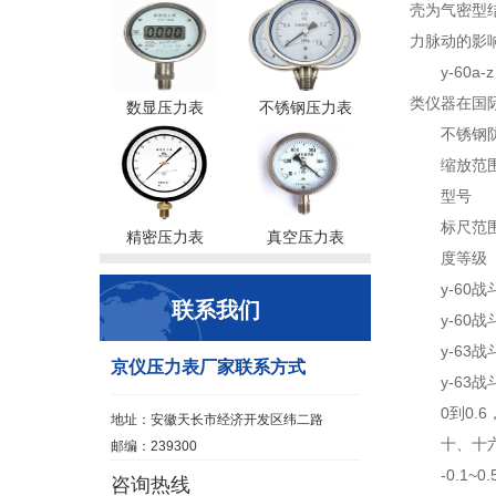
壳为气密型
力脉动的影
y-60a
类仪器在国
数显压力表
不锈钢压力表
不锈钢
缩放范
型号
标尺范围M
精密压力表
真空压力表
度等级
y-60战
联系我们
y-60战
y-63战
京仪压力表厂家联系方式
y-63战
0到0.6
地址：安徽天长市经济开发区纬二路
十、十
邮编：239300
-0.1~0
咨询热线