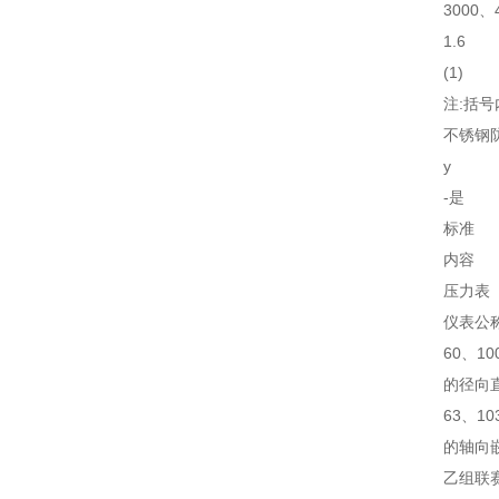
3000、
1.6
(1)
注:括
不锈钢
y
-是
标准
内容
压力表
仪表公
60、1
的径向
63、1
的轴向
乙组联