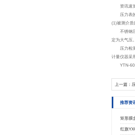
资讯速
压力表
(1)被测介
不锈钢
定为大气压。
压力检
计量仪器采
YTN
上一篇：
推荐资
矩形膜
红旗Y