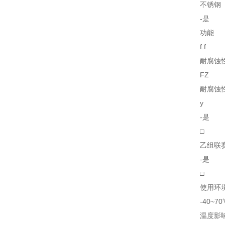
不锈钢
-是
功能
f.f
耐腐蚀
FZ
耐腐蚀
y
-是
□
乙组联
-是
□
使用环境
-40~
温度影响: