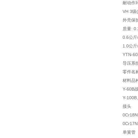
耐动作环
VH 3
外壳保护
质量: 0.2
0.6公斤( 
1.0公斤( 
YTN-
导压系
零件名
材料品
Y-60B
Y-100B
接头
0Cr18Ni
0Cr17N
单簧管