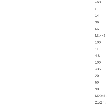
≤60
/
14
36
66
M14×1.
100
116
4.8
100
≤35
20
50
98
M20×1
Z1/2 "；