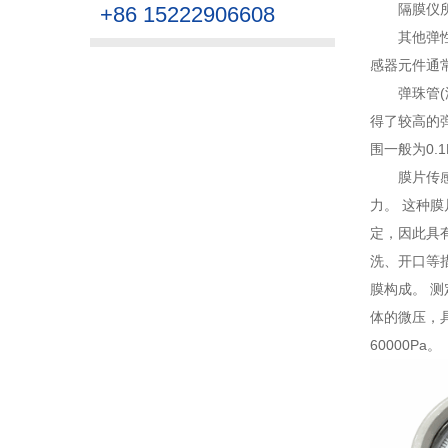
隔膜仪
+86 15222906608
其他弹
感器元件通常
弹珠管
得了较高的
围一般为0.1M
膜片传
力。 这种
定，因此具
洗、开口等措
膜构成。 
体的微压，
60000Pa。