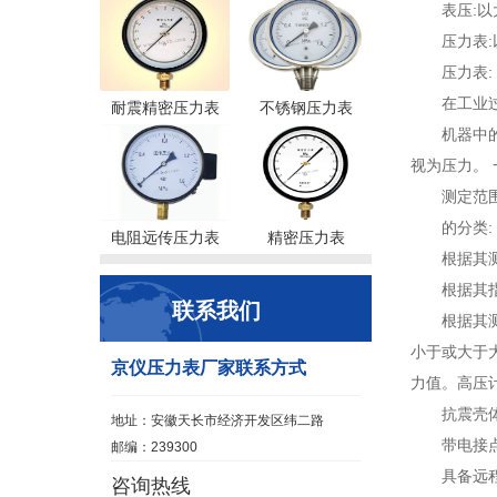
表压:
压力表
压力表:
在工业
耐震精密压力表
不锈钢压力表
机器中
视为压力。
测定范
的分类:
电阻远传压力表
精密压力表
根据其测
根据其
联系我们
根据其
小于或大于大
京仪压力表厂家联系方式
力值。高压计
抗震壳
地址：安徽天长市经济开发区纬二路
带电接
邮编：239300
具备远
咨询热线