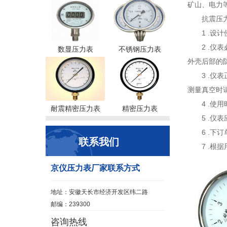
矿山、电力
抗震压
1 .设
2 .
数显压力表
不锈钢压力表
外壳后部的
3 .仪
测量真空时
4 .
耐震精密压力表
精密压力表
5 .
6 .
联系我们
7 .
京仪压力表厂家联系方式
地址：安徽天长市经济开发区纬二路
邮编：239300
咨询热线