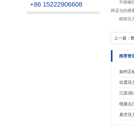
不锈钢
+86 15222906608
择适当的搜索
精密压
上一篇：
推荐资
如何正
抗震压
江苏润
电接点
真空压