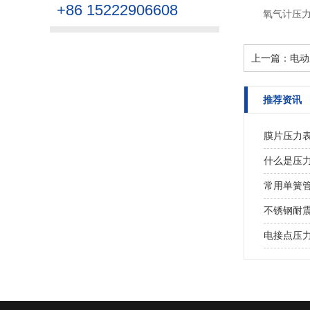
+86 15222906608
氧气计压
上一篇：
电动
推荐资讯
膜片压力
什么是压
常用单簧
不锈钢耐
电接点压