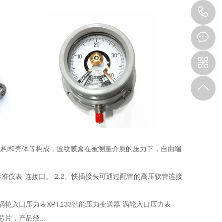
1
机构和壳体等构成，波纹膜盒在被测量介质的压力下，自由端
标准仪表”连接口。 2.2、快插接头可通过配管的高压软管连接
 涡轮入口压力表XPT133智能压力变送器 涡轮入口压力表
片，产品经...