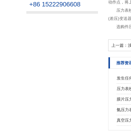
动作点，将上
+86 15222906608
压力表校
(差压)变送
选购件
上一篇：
推荐资
发生任
压力表
膜片压
氨压力
真空压