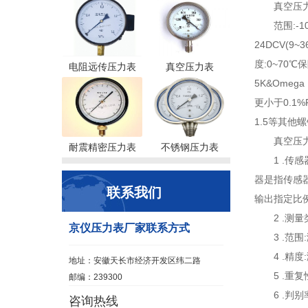
真空压
范围:-
24DCV(9~
度:0~70℃
电阻远传压力表
真空压力表
5K&Omeg
更小于0.1
1.5等其他
真空压
耐震精密压力表
不锈钢压力表
1 .
器是指传感器
联系我们
输出指定
2 .
京仪压力表厂家联系方式
3 .
4 .
地址：安徽天长市经济开发区纬二路
5 .
邮编：239300
6 .判
咨询热线