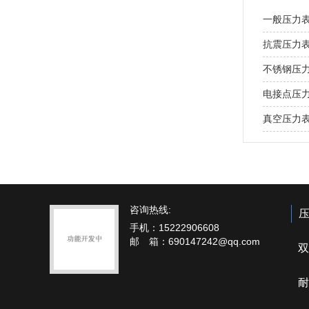
一般压力
抗震压力
不锈钢压
电接点压
真空压力
咨询热线:
手机：15222906608
邮 箱：690147242@qq.com
双
耐