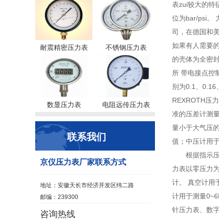
表zui较大的
位为bar/p
司，在德国和美
如果有人需要的
耐震精密压力表
不锈钢压力表
的壳体为全密封
所 带电接点控
别为0.1、0.
REXROTH
数显压力表
电阻远传压力表
准的压差计测量
量小于大气压的
联系我们
值；中压计用于测
根据指示压
京仪压力表厂家联系方式
力表以零压力为
计。 真空计用
地址：安徽天长市经济开发区纬二路
计用于测量0~
邮编：239300
针压力表、数
咨询热线