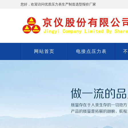
您好，欢迎访问优质压力表生产制造选型报价厂家
网站首页
电接点压力表