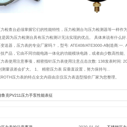
压力检查台必须掌握它们的性能特性
，压力检测台与压力检测器等一样作
这是因为压力检测台具有压力检测计无法实现的优点。 具体来说有什么好..
压变送器，压力表的专业厂家吗？
，型号: ATE408/ATE3000-A制造
技产品，它由不同功能电路一体化的功能模块电路，或者由少数高性能、多
压力表使用注意事项
，精密指针压力表使用注意点击次数: 138发表时间: 
则测量误差会扩大。 1、 精密压力表 应垂直设置，努力保持与...
XROTH压力表的特点全文内容由京仪压力表选型报价厂家为您整理。
德鲁克PV211压力手泵性能表征