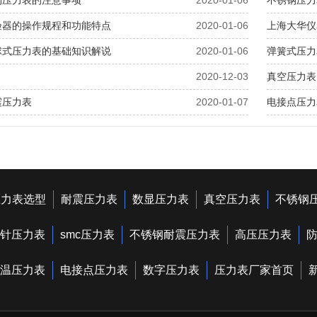
购压力表的注意事项
2020-01-06
不锈钢压力
验器的操作规程和功能特点
2020-01-06
上海大华仪
球式压力表的基础知识解说
2020-01-06
弹簧式压力
2020-12-03
真空压力表
震压力表
2020-01-07
电接点压力
压力表选型
耐震压力表
数显压力表
真空压力表
不锈钢
针压力表
smc压力表
不锈钢耐震压力表
高压压力表
温压力表
电接点压力表
数字压力表
压力表厂家首页