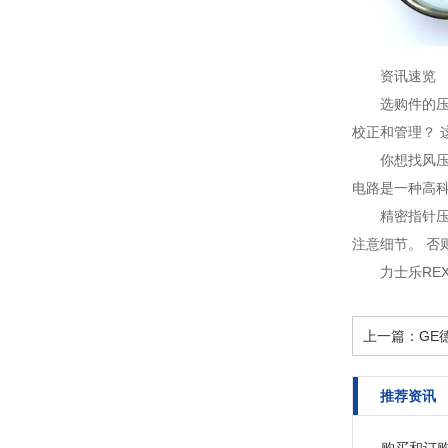
资讯速览
选购件的
校正和管理？ 
你想找风
电路是一种高科
精密指针
注意细节。 否
力士乐RE
上一篇：
GE
推荐资讯