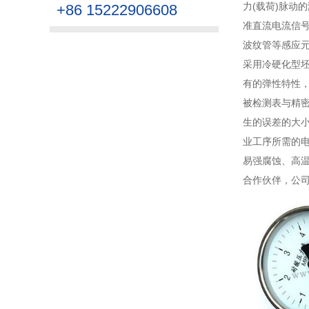
力(载荷)脉动
+86 15222906608
准直流电流信号
波纹管等感应元
采用冷硬化型
有的弹性特性，
被检测表与精密
生的误差的大小决
业工序所需的电
易强腐蚀、高
合作伙伴，公