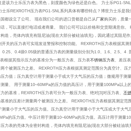
特征是该力士乐压力表为黑色，刻度颜色为绿色还是白色。 力士乐PG1-S
si。 力士乐REXROTH压力表PG1-SNL系列具体有哪些特点？博世力
国都设立了公司。 现在我们公司的进口货都是自己从
厂家
购买的，质量
话，可以直接打电话或者商量。 我们公司可以以价格和交货期满意你。 R
构造，壳体内填充有阻尼油(现在大部分被硅油填充)，因此通过其阻尼作
制开关的压力表可实现发送警报和控制功能。 REXROTH压力表根据其测
16、0.25、0.4级0.05级的普通压力表的测量级别分别为1.0、1.6、2.5
压力表根据其指示压力的基准分为一般压力表、压力表
不锈钢压力表
、差压表
两个被测压力之差。 REXROTH压力表根据其测定范围分为真空计、
压力值；压力真空计用于测量小于或大于大气压的压力值；微规用于测量小于
量、 用于测量10~60MPa的压力值的高压计，用于测量100MPa以上的压
力的基准，REXROTH压力表可分为一般压力表、绝对[3]对压力表、
不
基准的压差计测量两个被测压力之差。 REXROTH压力表根据其测定
于测量小于大气压的压力值。压力真空计用于测量小于大气压或大于大气压的
6MPa的压力值。中压计用于测量10~60MPa的压力值。高压计用于测量1
字压力表的壳体为全密封构造，壳体内填充有阻尼油(现在大部分被硅油填