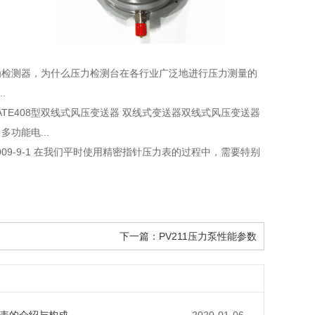
为检测器，为什么压力检测台在各行业广泛地进行压力测量的
.
商:一. ATE408型双线式风压变送器 双线式变送器双线式风压变送器
功能电...
2009-9-1 在我们平时使用精密指针压力表的过程中，需要特别
下一篇：
PV211压力泵性能参数