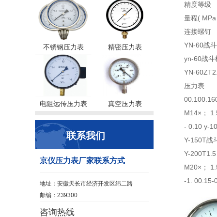
精度等级
量程( MPa 
连接螺钉
YN-60战
不锈钢压力表
精密压力表
yn-60战
YN-60ZT2
压力表
00.100.16
电阻远传压力表
真空压力表
M14×； 1
- 0.10 y-1
联系我们
Y-150T
Y-200T1.5
京仪压力表厂家联系方式
M20×； 
-1. 00.15-
地址：安徽天长市经济开发区纬二路
邮编：239300
咨询热线