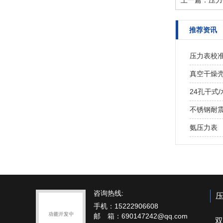
上一篇：
压力
推荐资讯
压力表校
真空干燥
24孔干式
不锈钢耐
氨压力表
咨询热线:
手机：15222906608
邮 箱：690147242@qq.com
双