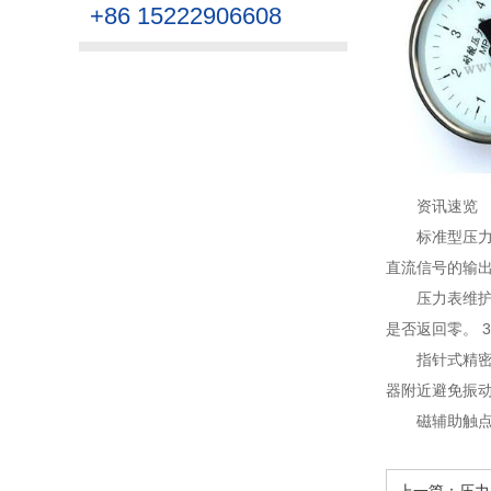
+86 15222906608
资讯速览
标准型压
直流信号的输出
压力表维
是否返回零。 3
指针式精
器附近避免振动的
磁辅助触