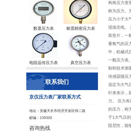
构将压力变
称为压力。
压力小于大
现场充电。
数显压力表
耐震精密压力表
装垫片，一
量氧气的压
中，机械式
一般压力表。 
电阻远传压力表
真空压力表
制和技术测
传感器随压
联系我们
选定为大气
针来表示，
京仪压力表厂家联系方式
力。 压力
的压力，称
地址：安徽天长市经济开发区纬二路
于1大气压
邮编：239300
阻尼性，能
咨询热线