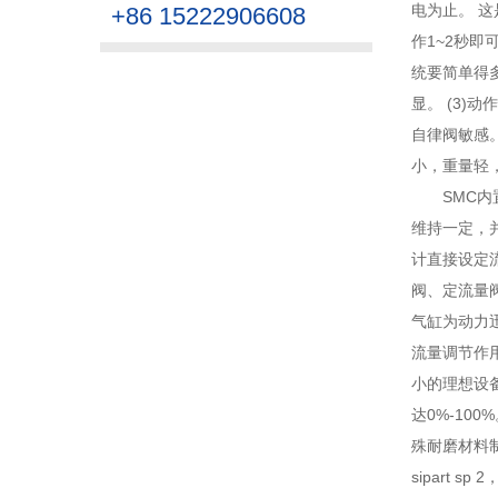
电为止。 这
+86 15222906608
作1~2秒
统要简单得
显。 (3
自律阀敏感
小，重量轻
SMC
维持一定，
计直接设定
阀、定流量
气缸为动力
流量调节作
小的理想设
达0%-10
殊耐磨材料制
sipart