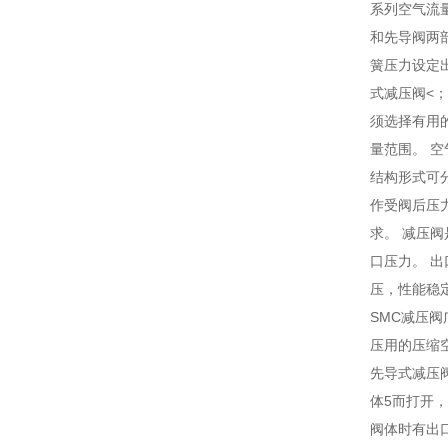
系列空气流量
和先导阀两
簧压力设定
式减压阀<；
须选择有用的
量范围。 
结构形式可
作受阀后压
求。 减压
口压力。 
压，性能稳
SMC减压
压用的压缩
先导式减压阀
体5而打开
阀体时有出