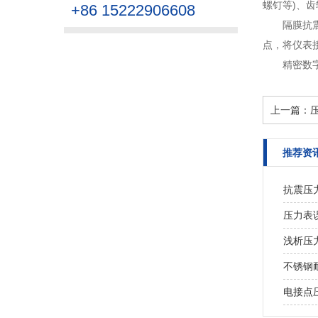
螺钉等)、齿
+86 15222906608
隔膜抗
点，将仪表
精密数
上一篇：
推荐资
抗震压
压力表
浅析压
不锈钢
电接点