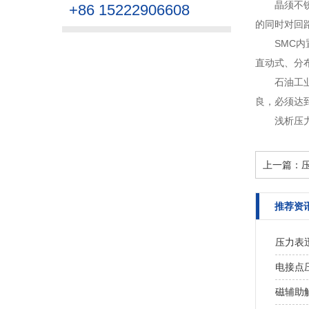
晶须不
+86 15222906608
的同时对回路进
SMC
直动式、分布
石油工
良，必须达到
浅析压
上一篇：
推荐资
压力表迅
电接点
磁辅助