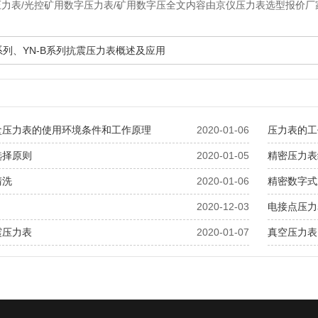
力表/光控矿用数字压力表/矿用数字压全文内容由京仪压力表选型报价厂
系列、YN-B系列抗震压力表概述及应用
盒压力表的使用环境条件和工作原理
2020-01-06
压力表的工
选择原则
2020-01-05
精密压力表
清洗
2020-01-06
精密数字式
2020-12-03
电接点压力
震压力表
2020-01-07
真空压力表