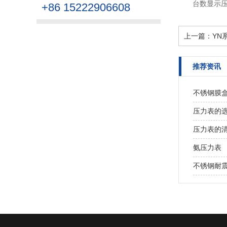
台数显示压
+86 15222906608
上一篇：
YN
推荐资讯
不锈钢膜
压力表的
压力表的
氨压力表
不锈钢耐