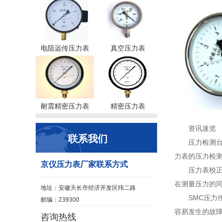
电阻远传压力表
真空压力表
耐震精密压力表
精密压力表
资讯速览
联系我们
压力检测
力表的压力检测
京仪压力表厂家联系方式
压力表校
在测量压力的同
地址：安徽天长市经济开发区纬二路
SMC压力
邮编：239300
容易发生的故障
咨询热线