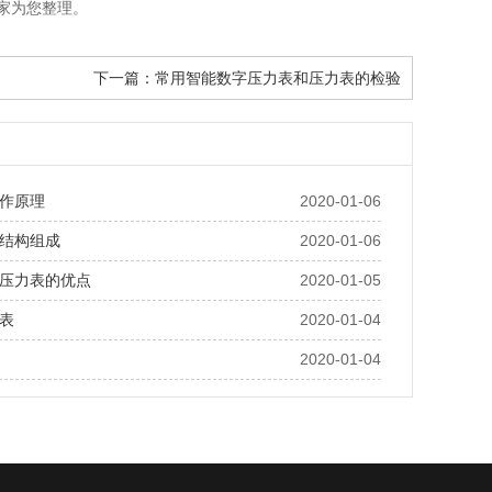
家为您整理。
下一篇：
常用智能数字压力表和压力表的检验
作原理
2020-01-06
结构组成
2020-01-06
压力表的优点
2020-01-05
表
2020-01-04
2020-01-04