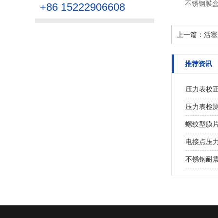
不锈钢膜
+86 15222906608
上一篇：
活塞
推荐资讯
压力表校
压力表检
螺纹型膜片
电接点压
不锈钢耐