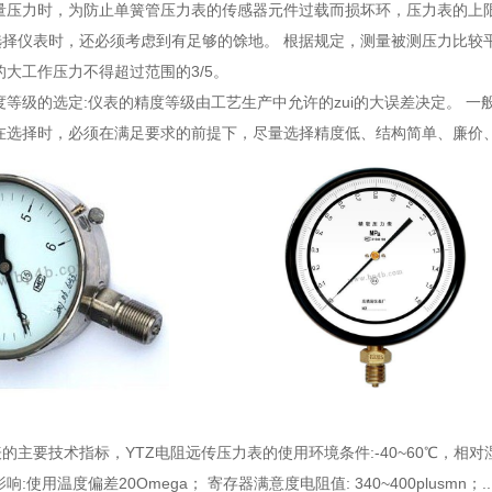
量压力时，为防止单簧管压力表的传感器元件过载而损坏环，压力表的上限
择仪表时，还必须考虑到有足够的馀地。 根据规定，测量被测压力比较平稳
i的大工作压力不得超过范围的3/5。
精度等级的选定:仪表的精度等级由工艺生产中允许的zui的大误差决定。
，在选择时，必须在满足要求的前提下，尽量选择精度低、结构简单、廉价
表的主要技术指标
，YTZ电阻远传压力表的使用环境条件:-40~60℃，
:使用温度偏差20Omega； 寄存器满意度电阻值: 340~400plusmn；..