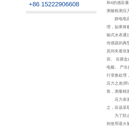
和4的感应量
+86 15222906608
测被检测压
静电电
理，如果将极
输式水表通
传感器的典
其间夹着张
容。 在膜
电极。 产
行变换处理
压力之差(即
靠，测量精
压力表
之，应该采
为了防
则使用退火