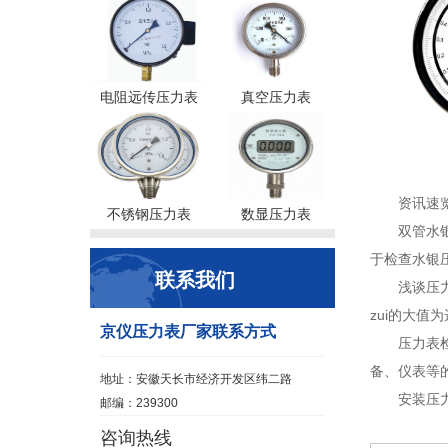
电阻远传压力表
真空压力表
资讯速
不锈钢压力表
数显压力表
双管水银
于检查水银压
联系我们
浅谈压
zui的大值
京仪压力表厂家联系方式
压力表
备、仪表等的
地址：安徽天长市经济开发区纬二路
安装压
邮编：239300
咨询热线