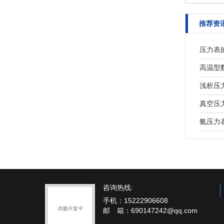
推荐资
压力表
高温型数
浅析压
真空压
氨压力
咨询热线:
手机：15222906608
邮 箱：690147242@qq.com