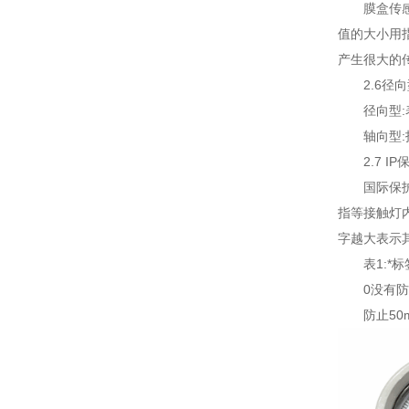
膜盒传
值的大小用
产生很大的
2.6径
径向型
轴向型
2.7 I
国际保护
指等接触灯
字越大表示
表1:*
0没有
防止5