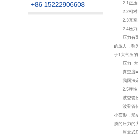
2.1正
+86 15222906608
2.2相
2.3真空
2.4压
压力有
的压力，称
于1大气压的
压力=
真空度
我国法定
2.5弹
波登管
波登管
小变形，形
质的压力的
膜盒式