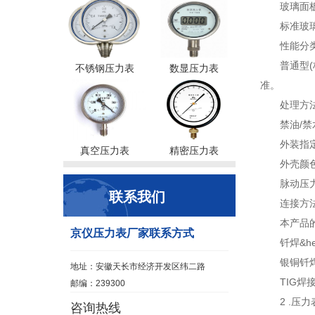
玻璃面板
标准玻
性能分类
普通型(
不锈钢压力表
数显压力表
准。
处理方法
禁油/禁
外装指定
真空压力表
精密压力表
外壳颜色
脉动压
联系我们
连接方法
本产品
京仪压力表厂家联系方式
钎焊&h
银铜钎焊
地址：安徽天长市经济开发区纬二路
TIG焊
邮编：239300
2 .压
咨询热线