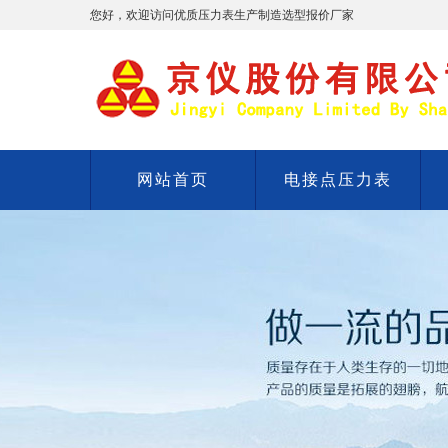
您好，欢迎访问优质压力表生产制造选型报价厂家
网站首页
电接点压力表