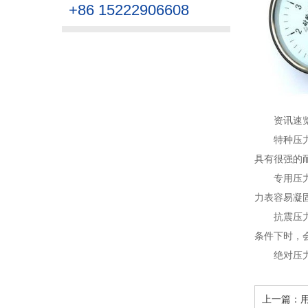
+86 15222906608
资讯速
特种压
具有很强的
专用压
力表容易凝固
抗震压
条件下时，
绝对压
上一篇：