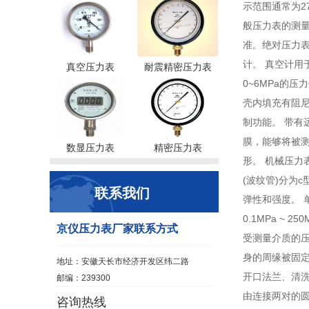
示范围通常为2
般压力表的测量
准。绝对压力
计。 真空计用
真空压力表
耐震精密压力表
0~6MPa的
壳内填充有阻尼
制功能。 带有
膜，能够将被
数显压力表
精密压力表
形。 机械压力
(波纹管)分为
联系我们
弹性和强度。 
0.1MPa 
京仪压力表厂家联系方式
受测量介质的压
身的周缘被固定
地址：安徽天长市经济开发区纬二路
开口法兰、清洗
邮编：239300
由连接两对的圆
咨询热线