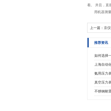
着。 并且，直
用机器测
上一篇：
京仪
推荐资讯
如何选择
上海自动
氨用压力
真空压力
不锈钢耐