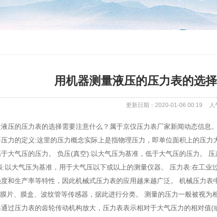
用机器测量液压的压力表的选择
更新日期：2020-01-06 00:19
人
量液压的压力表的选择需要注意什么？属于京仪压力表厂家新闻动态信息
压力的定义:这里的压力概念实际上是指物理压力，即单位面积上的压力大
于大气压的压力。 负压(真空):以大气压为基准，低于大气压的压力。 压
表:以大气压为基准，用于大气压以下或以上的测量仪器。 压力表:在工
度和生产率等特性，因此机械式压力表的应用越来越广泛。 机械压力表
n管)、膜片、膜盒、波纹管等传感器，据此进行分类。 测量的压力一般被视
通过压力表的齿轮传动机构放大，压力表表示相对于大气压力的相对值(或