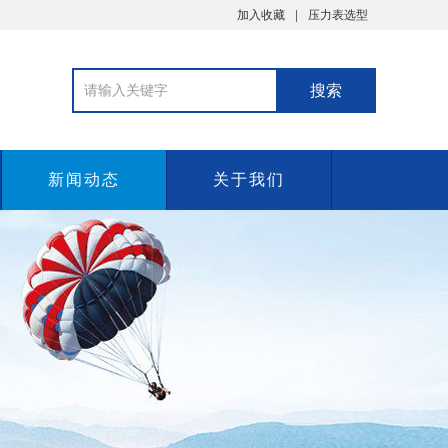
加入收藏
压力表选型
新闻动态
关于我们