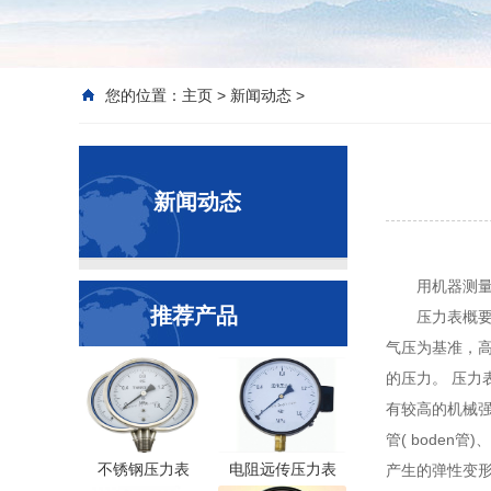
您的位置：
主页
>
新闻动态
>
新闻动态
用机器测
推荐产品
压力表概要
气压为基准，高
的压力。 压力
有较高的机械强
管( bode
不锈钢压力表
电阻远传压力表
产生的弹性变形