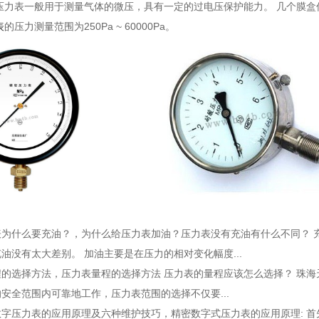
压力表一般用于测量气体的微压，具有一定的过电压保护能力。 几个膜
表
的压力测量范围为250Pa ~ 60000Pa。
表为什么要充油？
，为什么给压力表加油？压力表没有充油有什么不同？ 
油没有太大差别。 加油主要是在压力的相对变化幅度...
程的选择方法
，压力表量程的选择方法 压力表的量程应该怎么选择？ 珠海
安全范围内可靠地工作，压力表范围的选择不仅要...
数字压力表的应用原理及六种维护技巧
，精密数字式压力表的应用原理: 首