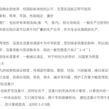
节流阀全部使用，经国际标准组织认可，无需实流校正即可投药
易复制，简单、牢固、性能稳定、廉价
围广，包括所有单相流体(液、气、蒸汽)、部分混相流，一般生产过程管
器和差压指示器可以将不同
厂家
的生产分开，作为专业化规模的生产。
的再现性、温度在流量传感器中为中等程度，受到很多因素的影响，所以很
窄，流量系数与雷诺数有关，因此一般范围度只有3￣1~4￣1
管段长度要求，一般难以满足。 对于特别大的管径，问题更为明显
失大
内孔的锐角线保证精度，传感器对腐蚀、磨损、结垢、污垢敏感，难以保证
法兰连接，容易出现跑、冒风、滴水、漏水等问题，维护工作量大幅度增加
腰轮流量计
计也称罗茨流量计，其特征在于，流量计的壳体内有计量室，计量室内有一
有一对传动齿轮，它们相互啮合，两个车轮能够联动。 腰轮流量计可用于
 其计量精度高，达到0.1-0.5级。