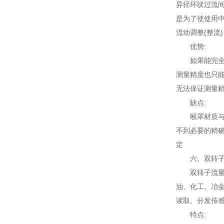
异径环状过流间
是为了使使用
流动调整(整流
优势:
如果能完全
测量精度也只能
无法保证测量精
缺点:
喉罩材质与
不到必要的精确
定
六、双转
双转子流量
油、化工、冶
读取、分发传
特点: