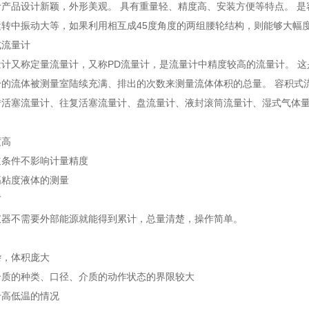
产品设计新颖，外形美观。 具有重量轻、精度高、安装方便等特点。 是
转中振动大等，如果利用相互成45度角度的两组腰轮结构，则能够大幅度
式流量计
量计又称定量流量计，又称PD流量计，是流量计中精度较高的流量计。 
分的流体被测量室陆续充满、排出的次数来测量流体体积的总量。 容积式
转活塞流量计、往复活塞流量计、盘流量计、液封滚筒流量计、湿式气体
度高
道条件不影响计量精度
高粘度液体的测量
广
仪器不需要外部能源就能得到累计，总量清楚，操作简单。
杂，体积庞大
介质的种类、口径、介质的动作状态的界限较大
于高低温的情况