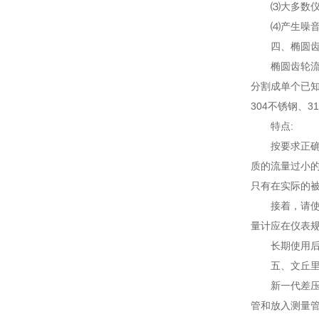
⑶大多数
⑷产生噪
四、椭圆
椭圆齿轮流
分割成单个已知
304不锈钢、
特点:
按要求正确
质的流量过小
只有在实际的
接着，请
量计应在仪表
长期使用
五、文丘
新一代差压
管和放入测量