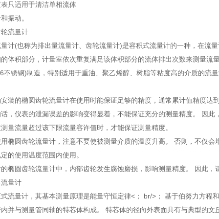
仪表只适用于清洁单相流体
音和振动。
齿轮流量计
量计(也称为排出量流量计、齿轮流量计)是容积式流量计的一种，在流量
的体积部分，计量室依次重复满足该体积部分的流体排出次数来测量流量
316不锈钢)制造，特别适用于重油、聚乙烯醇、树脂等粘度高的介质的流
安装的椭圆齿轮流量计在使用时能保证足够的精度，通常累计值精度达到0
的话，仪表的泄漏误差的影响变得显着，不能保证充分的测量精度。 因此
被测量流量超过该下限流量容许值时，才能保证测量精度。
使用椭圆齿轮流量计，注意不要使被测量介质的温度升高。 否则，不仅会
规定的使用温度范围内使用。
后的椭圆齿轮流量计中，内部齿轮发生腐蚀磨损，影响测量精度。 因此，
里流量计
式流量计，其基本测量原理是能量守恒定律<； br/>； 基于伯努力方
管内并与测量管同轴的特芯体构成。 特芯体的径向外表面具有与典型的文