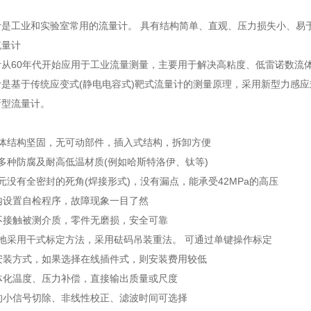
是工业和实验室常用的流量计。 具有结构简单、直观、压力损失小、易于
流量计
从60年代开始应用于工业流量测量，主要用于解决高粘度、低雷诺数流体
计是基于传统应变式(静电电容式)靶式流量计的测量原理，采用新型力感
新型流量计。
整体结构坚固，无可动部件，插入式结构，拆卸方便
多种防腐及耐高低温材质(例如哈斯特洛伊、钛等)
元没有全密封的死角(焊接形式)，没有漏点，能承受42MPa的高压
表内设置自检程序，故障现象一目了然
器不接触被测介质，零件无磨损，安全可靠
地采用干式标定方法，采用砝码吊装重法。 可通过单键操作标定
种安装方式，如果选择在线插件式，则安装费用较低
一体化温度、压力补偿，直接输出质量或尺度
择的小信号切除、非线性校正、滤波时间可选择