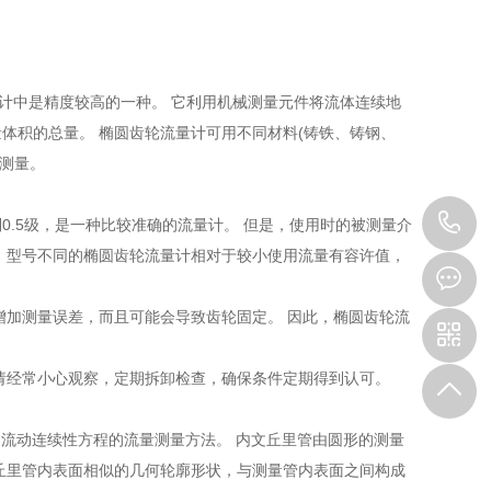
计中是精度较高的一种。 它利用机械测量元件将流体连续地
体积的总量。 椭圆齿轮流量计可用不同材料(铸铁、铸钢、
量测量。
1
.5级，是一种比较准确的流量计。 但是，使用时的被测量介
，型号不同的椭圆齿轮流量计相对于较小使用流量有容许值，
增加测量误差，而且可能会导致齿轮固定。 因此，椭圆齿轮流
请经常小心观察，定期拆卸检查，确保条件定期得到认可。
程和流动连续性方程的流量测量方法。 内文丘里管由圆形的测量
丘里管内表面相似的几何轮廓形状，与测量管内表面之间构成