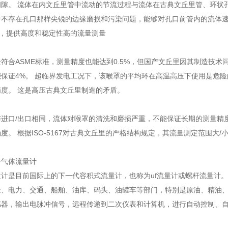
隙。 流体在内文丘里管中流动的节流过程与流体在古典文丘里管、环状
中不存在孔口那样尖锐的边缘磨损和污染问题，能够对孔口前管内的流体
)，提供高度和稳定性高的流量测量
符合ASME标准，测量精度也能达到0.5%，但国产文丘里因其制造技
保证4%。 超临界发电工况下，该喉罩的平均环在高温高压下使用是危险的环
度。 这是高压古典文丘里制造的矛盾。
进口/出口相同，流体对喉罩的清洗和磨损严重，不能保证长期的测量精度。 
度。 根据ISO-5167对古典文丘里的严格结构规定，其流量测定范围大/
子气体流量计
计是目前国际上的下一代容积式流量计，也称为uf流量计或螺杆流量计。
金、电力、交通、船舶、油库、码头、油罐车等部门，特别是原油、精油
感器，输出电脉冲信号，远程传递到二次仪表和计算机，进行自动控制、