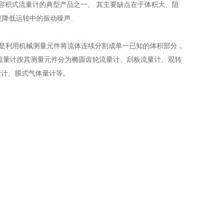
容积式流量计的典型产品之一。 其主要缺点在于体积大、阻
降低运转中的振动噪声.
这是利用机械测量元件将流体连续分割成单一已知的体积部分，
流量计按其测量元件分为椭圆齿轮流量计、刮板流量计、双转
量计、膜式气体量计等。