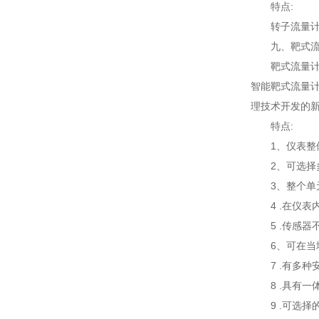
特点:
转子流量计
九、靶式
靶式流量计
智能靶式流量
理技术开发的
特点:
1、仪表
2、可选择
3、整个单
4 .在仪
5 .传感
6、可在当
7 .有多
8 .具有
9 .可选