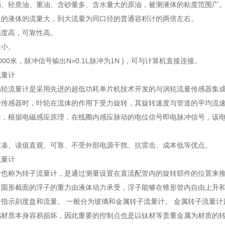
油、轻质油、重油、含砂量多、含水量大的原油，被测液体的粘度范围广
过的液体的流量大，到大流量为同口径的普通容积计的两倍左右。
精度高，可靠性高。
极小。
000米，脉冲信号输出N=0.1L脉冲为1N )，可与计算机直接连接。
流量计
涡轮流量计是采用先进的超低功耗单片机技术开发的与涡轮流量传感器集
计传感器时，叶轮在流体的作用下受力旋转，其旋转速度与管道的平均流速
量，根据电磁感应原理，在线圈内感应脉动的电位信号即电脉冲信号，该
紧凑、读值直观、可靠、不受外部电源干扰、抗雷击、成本低等优点。
流量计
计也称为转子流量计，是通过测量设置在直流配管内的旋转部件的位置来推
，圆形截面的浮子的重力由液体动力承受，浮子能够在锥形管内自由上升和
指示刻度盘和流量。 一般分为玻璃和金属转子流量计。 金属转子流量
璃材质本身容易损坏，因此重要的控制点也是以钛材等贵重金属为材质的