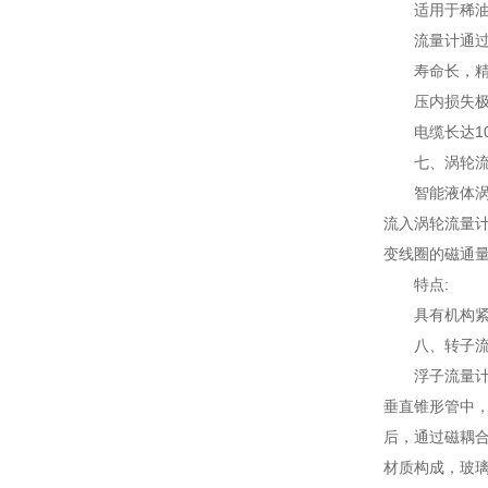
适用于稀
流量计通
寿命长，
压内损失
电缆长达1
七、涡轮
智能液体
流入涡轮流量
变线圈的磁通
特点:
具有机构
八、转子
浮子流量
垂直锥形管中
后，通过磁耦合
材质构成，玻