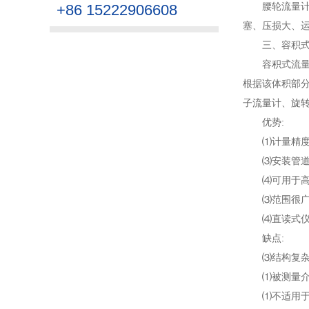
腰轮流量计
+86 15222906608
塞、压损大、运
三、容积
容积式流
根据该体积部
子流量计、旋
优势:
⑴计量精
⑶安装管
⑷可用于
⑶范围很
⑷直读式
缺点:
⑶结构复
⑴被测量
⑴不适用