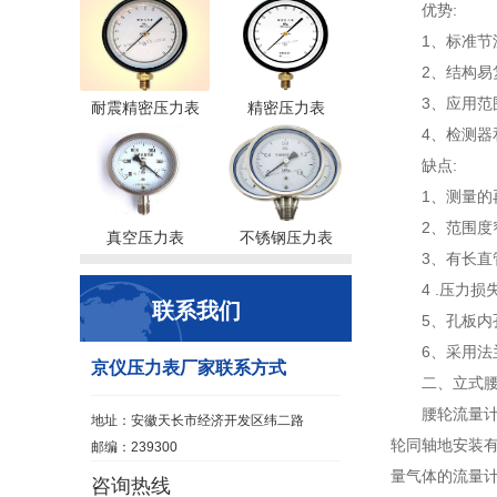
优势:
1、标准
2、结构
3、应用范
耐震精密压力表
精密压力表
4、检测
缺点:
1、测量
2、范围度
真空压力表
不锈钢压力表
3、有长直
4 .压力损
联系我们
5、孔板
6、采用
京仪压力表厂家联系方式
二、立式
腰轮流量
地址：安徽天长市经济开发区纬二路
轮同轴地安装
邮编：239300
量气体的流量计。
咨询热线