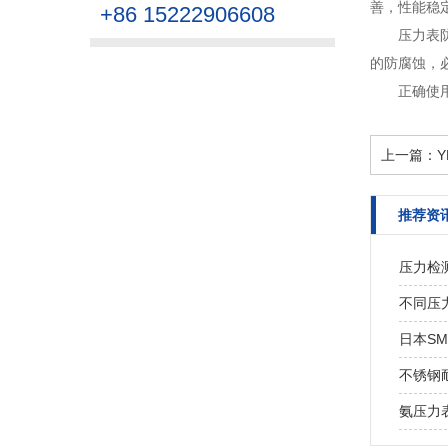
善，性能稳定
+86 15222906608
压力表
的防腐蚀，必
正确使
上一篇：
推荐资
压力检
不同压
日本S
不锈钢
氨压力