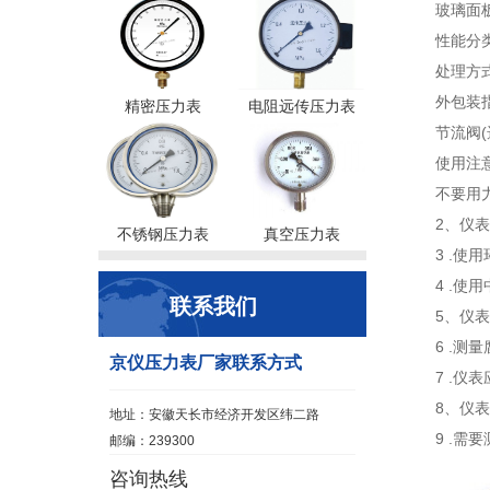
玻璃面
性能分类
处理方
外包装
精密压力表
电阻远传压力表
节流阀
使用注
不要用
2、仪表
不锈钢压力表
真空压力表
3 .使
4 .
联系我们
5、仪表
6 .
京仪压力表厂家联系方式
7 .仪
8、仪
地址：安徽天长市经济开发区纬二路
9 .
邮编：239300
咨询热线