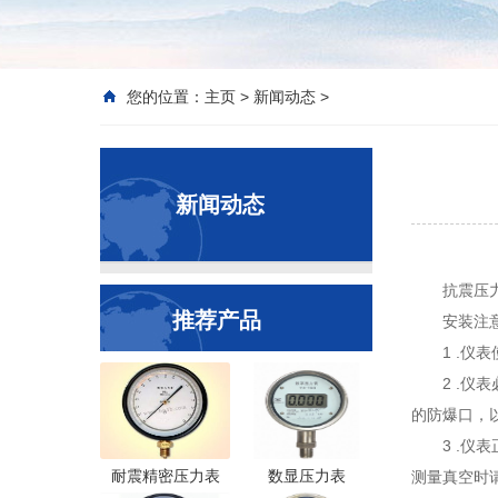
您的位置：
主页
>
新闻动态
>
新闻动态
抗震压
推荐产品
安装注
1 .仪
2 .
的防爆口，
3 .仪
耐震精密压力表
数显压力表
测量真空时