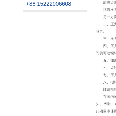
故障诊
+86 15222906608
抗震压
另一方
二、压
咬合。
三、压
四、压
间的可动螺
五、如
六、齿
七、压
八、指针
螺纹规
在国内的
头。 例如，
的项目中使用