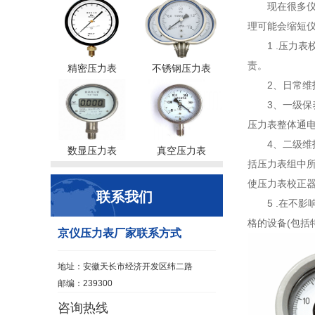
现在很多
理可能会缩短
1 .压力
责。
精密压力表
不锈钢压力表
2、日常维
3、一级保
压力表整体通
4、二级
数显压力表
真空压力表
括压力表组中所
使压力表校正
联系我们
5 .在不
格的设备(包括
京仪压力表厂家联系方式
地址：安徽天长市经济开发区纬二路
邮编：239300
咨询热线