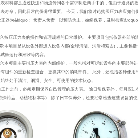
仪表材料都是通过快递和物流传到各个需求制造商手中的，但由于道路的
仪表寿命，因此日常的保养很重要。 今天，我们将讨论购买压力表应如何
表校正器为&ldquo； 负责人负责，以预防为主，始终保养，及时检查&rd
护:按压压力表的操作和管理规程的日常维护。 主要项目包括仪器外部的
养:本项目是从设备外部进入设备内部(全球清洁、润滑和紧固)，主要包括
电试验运行和潮汐等内容。
维护:本项目主要指压力表的内部维护，一般包括对可拆卸设备的主要部件
有组件的重新检查组合，更换其中的消耗部件。 此外，还包括各种使用时
器始终处于清洁、润滑、安全、可使用的技术状态。
影响工作之前，必须定期保养自己管理的压力表。 除日常保养外，每月应
特殊药品、动植物标本等)，除了日常保养外，还要经常检查这些设备的