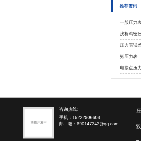
推荐资讯
一般压力
浅析精密
压力表误
氨压力表
电接点压
咨询热线:
手机：15222906608
邮 箱：690147242@qq.com
双