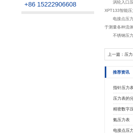
涡轮入口压
+86 15222906608
XPT133智能
电接点压
于测量各种流体
不锈钢压
上一篇：
压力
推荐资讯
指针压力
压力表的
精密数字
氨压力表
电接点压