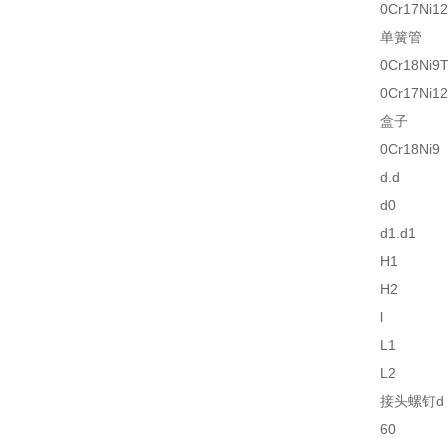
0Cr17Ni12
单簧管
0Cr18Ni9T
0Cr17Ni12
盒子
0Cr18Ni9
d.d
d0
d1.d1
H1
H2
l
L1
L2
接头螺钉d
60