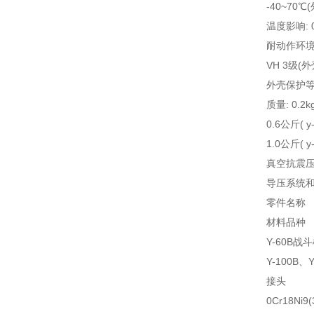
-40~70
温度影响: 
耐动作环境振
VH 3级(
外壳保护等级
质量: 0.2kg
0.6公斤( y-1
1.0公斤( y-
真空抗震
导压系统
零件名称
材料品种
Y-60B战
Y-100B、Y
接头
0Cr18Ni9(