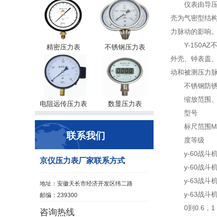
仪表由导压
壳为气密型结构
力脉动的影响
Y-150
精密压力表
不锈钢压力表
外壳、钟表盖、
动和被测压力
不锈钢防
缩放范围
电阻远传压力表
数显压力表
型号
标尺范围MPa
联系我们
度等级
y-60战斗
京仪压力表厂家联系方式
y-60战斗
y-63战斗
地址：安徽天长市经济开发区纬二路
y-63战斗
邮编：239300
0到0.6，1
咨询热线