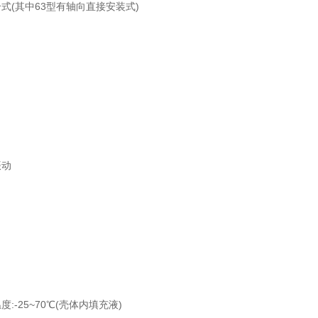
式(其中63型有轴向直接安装式)
振动
:-25~70℃(壳体内填充液)