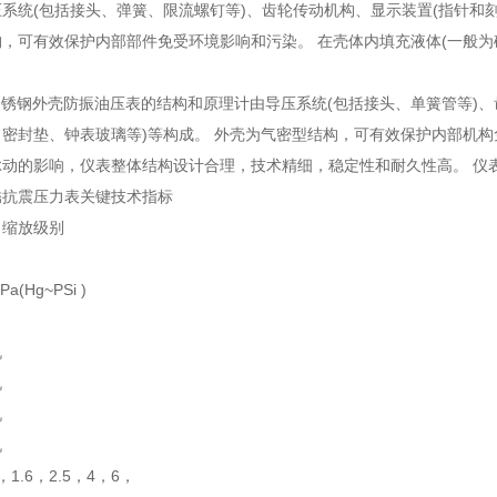
系统(包括接头、弹簧、限流螺钉等)、齿轮传动机构、显示装置(指针和刻
，可有效保护内部部件免受环境影响和污染。 在壳体内填充液体(一般为
。
AZ不锈钢外壳防振油压表的结构和原理计由导压系统(包括接头、单簧管等)
密封垫、钟表玻璃等)等构成。 外壳为气密型结构，可有效保护内部机构
脉动的影响，仪表整体结构设计合理，技术精细，稳定性和耐久性高。 仪
锈抗震压力表关键技术指标
、缩放级别
(Hg~PSi )
机
机
机
机
，1.6，2.5，4，6，