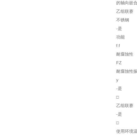
的轴向嵌合
乙组联赛
不锈钢
-是
功能
f.f
耐腐蚀性
FZ
耐腐蚀性
y
-是
□
乙组联赛
-是
□
使用环境温度