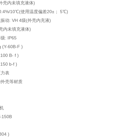
℃(外壳内未填充液体)
0.4%/10℃(使用温度偏差20±； 5℃)
动: VH 4级(外壳内充液)
外壳内未填充液体)
: IP65
 (Y-60B-F )
00 B- f )
150 b-f )
压力表
和外壳等材质
斗机
-150B
304 )