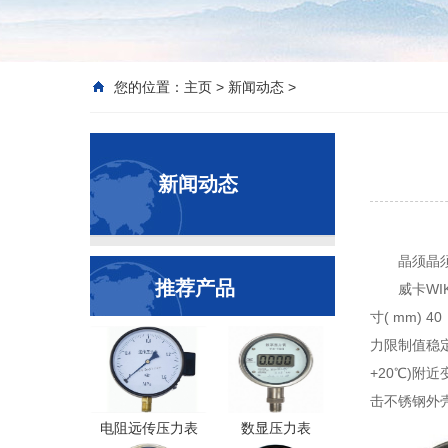
您的位置：
主页
>
新闻动态
>
新闻动态
晶须晶
推荐产品
威卡WI
寸( mm) 4
力限制值稳定
+20℃)附近
击不锈钢外壳
电阻远传压力表
数显压力表