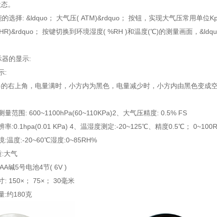
状态。
能的选择: &ldquo； 大气压( ATM)&rdquo； 按钮，实现大气压常用单
/HR)&rdquo； 按键切换到环境湿度( %RH )和温度(℃)的测量画面，&ldqu
示器的显示:
示:
器的右上角，电量满时，小方内为黑色，电量减少时，小方内由黑色变成空
范围: 600~1100hPa(60~110KPa)2、大气压精度: 0.5% FS
:0.1hpa(0.01 KPa) 4、温湿度测定:-20~125℃、精度0.5℃； 0~10
:温度:-20~60℃湿度:0~85RH%
质:大气
AA碱5号电池4节( 6V )
 150×； 75×； 30毫米
:约180克