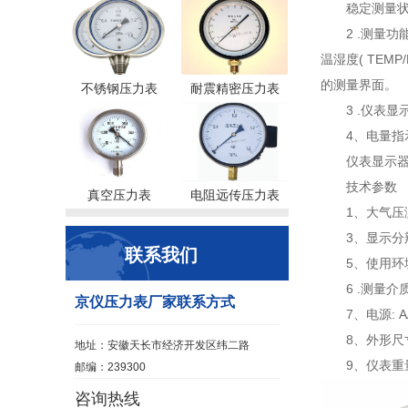
稳定测量
2 .测量功
温湿度( TEMP
的测量界面。
不锈钢压力表
耐震精密压力表
3 .仪表显
4、电量指
仪表显示
技术参数
真空压力表
电阻远传压力表
1、大气压测量
3、显示分辨率
联系我们
5、使用环境
6 .测量介
京仪压力表厂家联系方式
7、电源: A
8、外形尺寸:
地址：安徽天长市经济开发区纬二路
9、仪表重量
邮编：239300
咨询热线