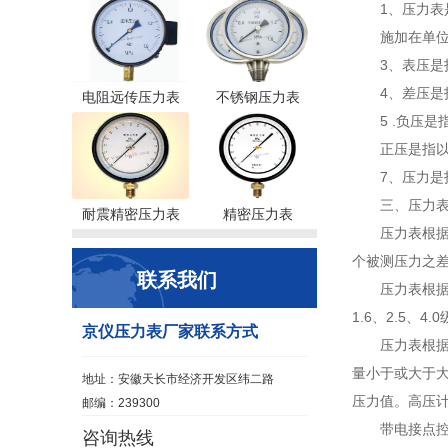
1、压力
施加在单
3、表压
4、差压是
电阻远传压力表
不锈钢压力表
5 .负压
正压是指
7、压力
三、压力
耐震精密压力表
精密压力表
压力表根
个被测压力之
联系我们
压力表根
1.6、2.5、4.
京仪压力表厂家联系方式
压力表根
量小于或大于大
地址：安徽天长市经济开发区纬二路
压力值。高压计
邮编：239300
带电接点
咨询热线