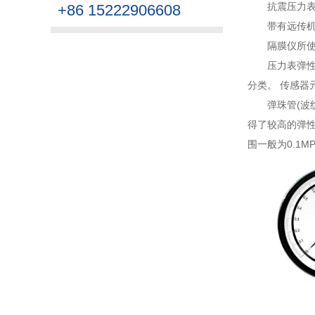
抗震压力
+86 15222906608
带有远传机
隔膜仪所
压力表弹性
分类。 传感器
弹珠管(波
得了较高的弹性
围一般为0.1MPa