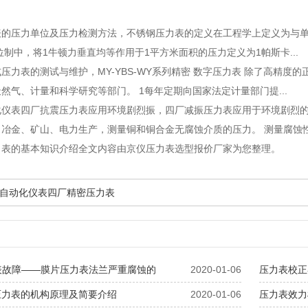
表的压力单位及压力检测方法
，不锈钢压力表的定义在工程学上定义为与
位制中，将1牛顿力垂直均等作用于1平方米面积的压力定义为1帕斯卡...
式压力表的测试与维护
，MY-YBS-WY系列精密 数字压力表 除了高精
然气、计量和科学研究等部门。 1每年定期向国家法定计量部门提...
化仪表四厂抗震压力表应用环境剧烈振
，四厂减振压力表应用于环境剧烈
冶金、矿山、电力生产，测量铜和铜合金无腐蚀介质的压力。 测量腐蚀性强
力表的基本知识介绍全文内容由京仪压力表选型报价厂家为您整理。
自动化仪表四厂精密压力表
表故障——膜片压力表法兰严重腐蚀的
2020-01-06
压力表校正
压力表的机构原理及简要介绍
2020-01-06
压力表效力