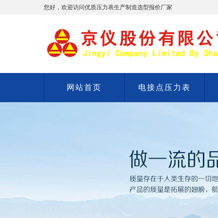
您好，欢迎访问优质压力表生产制造选型报价厂家
网站首页
电接点压力表