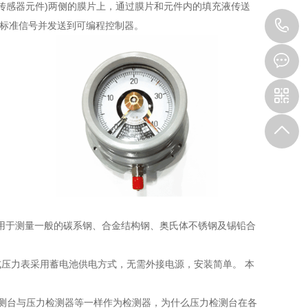
(即传感器元件)两侧的膜片上，通过膜片和元件内的填充液传送
1
a标准信号并发送到可编程控制器。
氨压力表用于测量一般的碳系钢、合金结构钢、奥氏体不锈钢及锡铅合
H 数字式压力表采用蓄电池供电方式，无需外接电源，安装简单。 本
检测台与压力检测器等一样作为检测器，为什么压力检测台在各