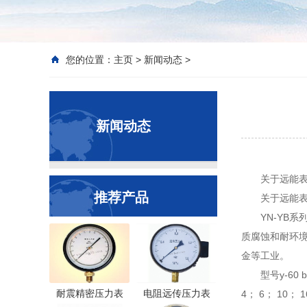
您的位置：
主页
>
新闻动态
>
新闻动态
关于远能
推荐产品
关于远能
YN-YB系
质腐蚀和耐环
金等工业。
型号y-60 b
耐震精密压力表
电阻远传压力表
4； 6； 10； 16