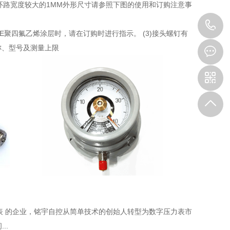
频率为25HZ以下的环路宽度较大的1MM外形尺寸请参照下图的使用和订购注意事
1
EE聚四氟乙烯涂层时，请在订购时进行指示。 (3)接头螺钉有
名称、型号及测量上限
表 的企业，铭宇自控从简单技术的创始人转型为数字压力表市
..