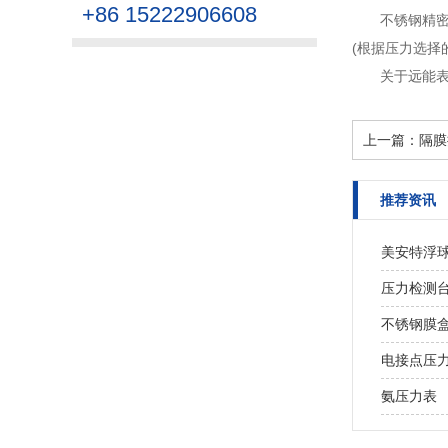
+86 15222906608
不锈钢精
(根据压力选择
关于远能
上一篇：
隔膜
推荐资讯
美安特浮
压力检测
不锈钢膜
电接点压
氨压力表