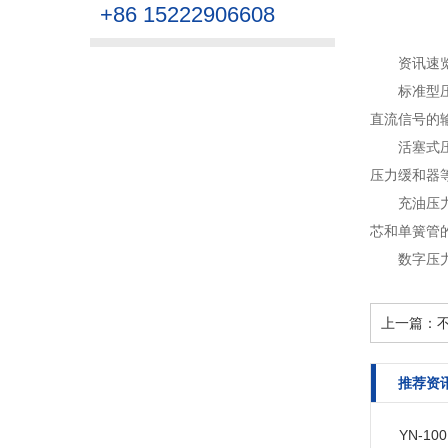
+86 15222906608
资讯速
标准型
直流信号的输
活塞式
压力缓和器等
充油压
芯和单簧管
数字压
上一篇：
推荐资
YN-1