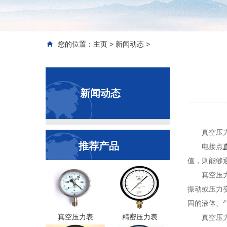
您的位置：
主页
>
新闻动态
>
新闻动态
真空压
推荐产品
电接点
值，则能够
真空压
振动或压力
固的液体、
真空压力表
精密压力表
真空压