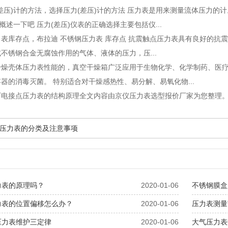
差压)计的方法
，选择压力(差压)计的方法 压力表是用来测量流体压力的计
概述一下吧 压力(差压)仪表的正确选择主要包括仪...
力表库存点
，布拉迪 不锈钢压力表 库存点 抗震触点压力表具有良好的
不锈钢合金无腐蚀作用的气体、液体的压力，压...
干燥壳体压力表性能的
，真空干燥箱广泛应用于生物化学、化学制药、医
器的消毒灭菌。 特别适合对干燥感热性、易分解、易氧化物...
厂电接点压力表的结构原理全文内容由京仪压力表选型报价厂家为您整理
压力表的分类及注意事项
力表的原理吗？
2020-01-06
不锈钢膜盒
力表的位置偏移怎么办？
2020-01-06
压力表测量
压力表维护三定律
2020-01-06
大气压力表