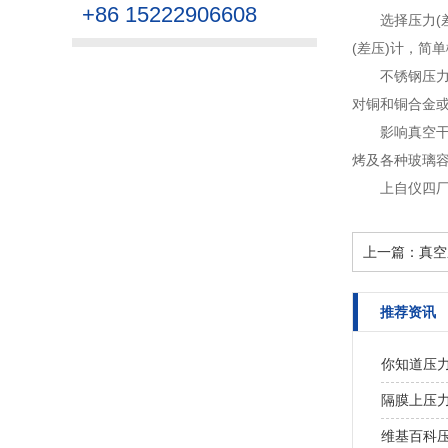
+86 15222906608
选择压力(
(差压)计，简单
不锈钢压
对铜和铜合金或
影响真空
烤及各种玻璃容
上自仪四
上一篇：
真空
推荐资讯
你知道压
隔膜上压
维基百科