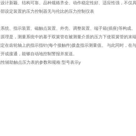
表设计新颖、结构可靠、品种规格齐全、动作稳定性好、适应性强，不仅
外部设定装置的压力控制器无与伦比的压力控制仪表
系统、指示装置、磁触点装置、外壳、调整装置、端子箱(插座)等构成。
作原理是，测量系统中的基于双簧管在被测量介质的压力下使双簧管的末
定在齿轮轴上的指示指针(每个接触件)拨盘指示测量值。 与此同时，在与
断开或接通，能够自动地控制警报并发送。
50磁性辅助触点压力表的参数和规格:型号表示y