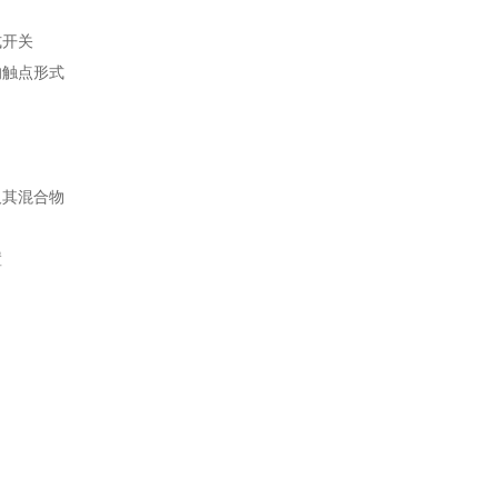
式开关
的触点形式
及其混合物
置