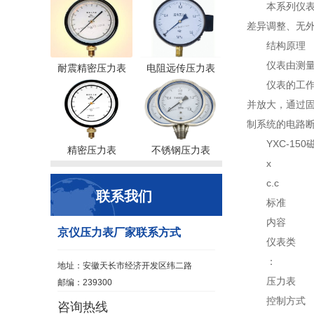
本系列仪
差异调整、无
结构原理
仪表由测量
耐震精密压力表
电阻远传压力表
仪表的工
并放大，通过固
制系统的电路
YXC-1
精密压力表
不锈钢压力表
x
c.c
联系我们
标准
内容
京仪压力表厂家联系方式
仪表类
：
地址：安徽天长市经济开发区纬二路
压力表
邮编：239300
控制方式
咨询热线