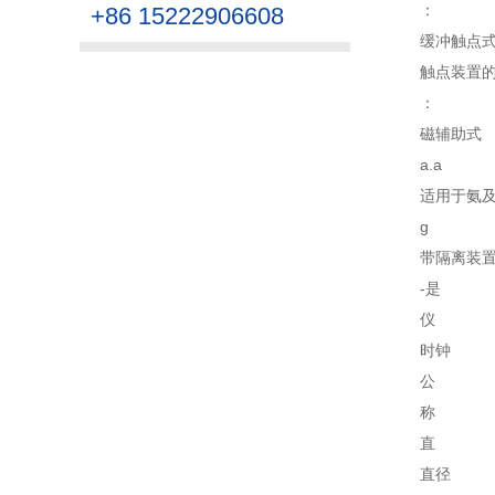
：
+86 15222906608
缓冲触点
触点装置
：
磁辅助式
a.a
适用于氨
g
带隔离装
-是
仪
时钟
公
称
直
直径