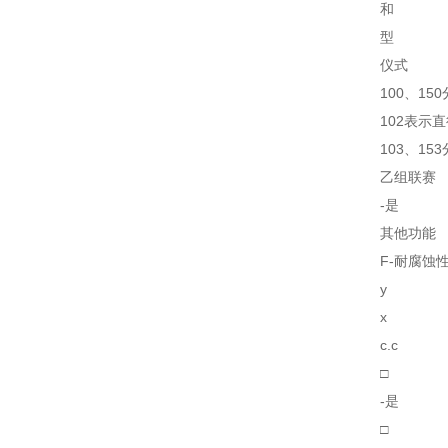
和
型
仪式
100、15
102表示
103、15
乙组联赛
-是
其他功能
F-耐腐蚀性
y
x
c.c
□
-是
□