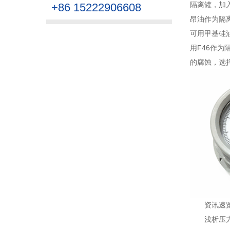
隔离罐，加
+86 15222906608
昂油作为隔
可用甲基硅油
用F46作
的腐蚀，选
资讯速
浅析压