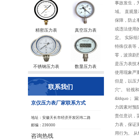
事故发生，为
域。 直观
保障，防止事
或违法使用
精密压力表
真空压力表
定。 实际
特殊仪表等
零，波浪剧
是压力表技
不锈钢压力表
数显压力表
使用现象严
但是，以压
联系我们
穴”。 轻视
&ldquo
京仪压力表厂家联系方式
力因素对预
责任意识，
地址：安徽天长市经济开发区纬二路
力表，保证
邮编：239300
用行为。 
咨询热线