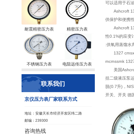
可以适用于石油
Ashcr
供保护和便携
Ashcro
耐震精密压力表
精密压力表
性0.1%的应变计
:供氧用蒸馏水库容
1327 cms
mcmssmk 132
不锈钢压力表
电阻远传压力表
美国Ashc
括二级液压泵运营
联系我们
脱(0.7升)
开关、开关 德
京仪压力表厂家联系方式
地址：安徽天长市经济开发区纬二路
邮编：239300
咨询热线