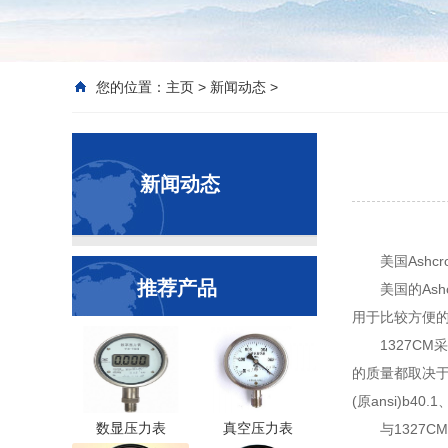
您的位置：
主页
>
新闻动态
>
新闻动态
美国Ash
推荐产品
美国的As
用于比较方便的
1327CM
的质量都取决于
(原ansi)b40
数显压力表
真空压力表
与1327