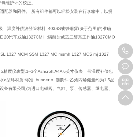
行氧维护计的校正。
工具、适配器和附件。 所有组件都可以轻松安装在行李箱中，以提
.1、4a级、温度补偿波登管材料: 403SS或铍铜(取决于范围)的准确
S:SAE 20汽车或油1327CMH :磷酸盐或乙二醇系工作油1327CMO
1
MSL 1327 MCM SSM 1327 MC msmh 1327 MCS mj 1327
%FS精度仪表型:1~3个Ashcroft A4A 6英寸仪表，带温度补偿包
环材质:标准: bunner n .选购件:乙烯丙烯储量约为1.5品
动化设备有限公司)为进口电磁阀、气缸、泵、传感器、继电器、