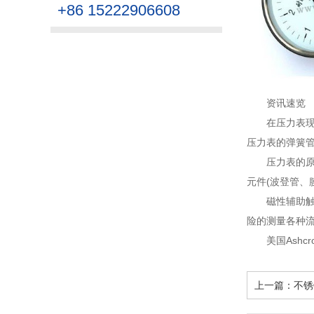
+86 15222906608
资讯速览
在压力表
压力表的弹簧管
压力表的
元件(波登管、
磁性辅助
险的测量各种流
美国Ash
上一篇：
不锈