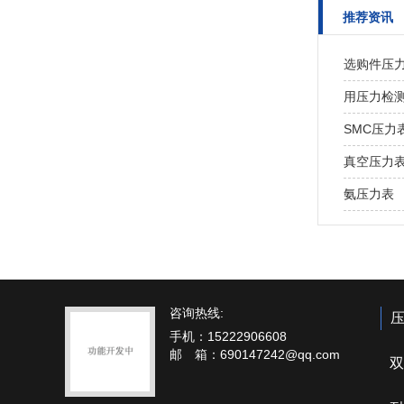
推荐资讯
选购件压
用压力检
SMC压力表
真空压力
氨压力表
咨询热线:
手机：15222906608
邮 箱：690147242@qq.com
双