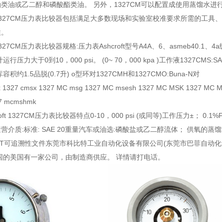
类油或乙二醇和磷酸酯类油。 另外，1327CM可以配置成使用蒸馏水进
oft 1327CM压力表比较器包括满足大多数现场和实验室校准要求所需的
性。
ft 1327CM压力表比较器规格:压力表Ashcroft型号A4A、6、asmeb40
运行压力大于0到10，000 psi。 (0~ 70，000 kpa )工作液1327CM
积约1.5品脱(0.7升) o型环对1327CMH和1327CMO:Buna-N对
x 1327 cmsx 1327 MC msg 1327 MC msesh 1327 MC MSK 1327 MC 
7 mcmshmk
roft 1327CM压力表比较器特点0-10，000 psi (或同等)工作压力±； 0.1
介质:标准: SAE 20重量汽车或油选:磷酸盐或乙二醇流体； 供氧的蒸馏水o型
，NIST可追溯性文件东莞市科比特工业自动化设备有限公司(东莞市巴菲自
国的美国有一家公司，由制造商供应。 详情请打电话。