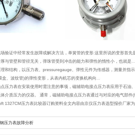
现场验证中经常发生故障或解决方法
，单簧管的变形:这里所说的变形首先
厚与管壁和管径无关，弹珠管受到冲击的能力和弹性的惰性小，也就是...
原理和结构
，以压力表、pressuregauge、弹性元件为传感器，测量
膜盒、波纹管)的弹性变形，从表内机芯的变换机构向...
触点压力表在安装使用时需注意的事项
，磁辅助电接点压力表应用于石油
体介质压力的仪器。 通常，磁辅助电接点压力表通过与对应的电气部件(继.
croft 1327CM压力表比较器订购资料全文内容由京仪压力表选型报价厂家
钢压力表故障分析